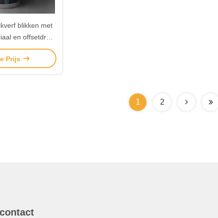
ikverf blikken met
aal en offsetdruk,
triële verpakkingen
e Prijs
1
2
 contact