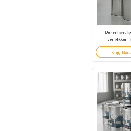
Deksel met li
verfblikken,
blikverpakkin
Krijg Best
industriële verfops