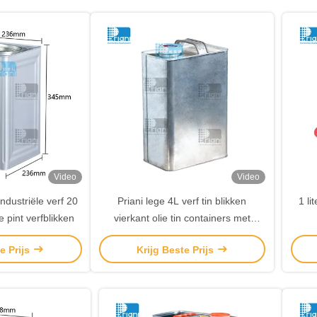
Video
Video
industriële verf 20
Priani lege 4L verf tin blikken
1 li
ge pint verfblikken
vierkant olie tin containers met
deksel
e Prijs
Krijg Beste Prijs