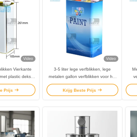
Video
Video
blikken Vierkante
3-5 liter lege verfblikken, lege
Me
 met plastic deksel
metalen gallon verfblikken voor het
v
handvat
verpakken van dunner chemische
e Prijs
Krijg Beste Prijs
stoffen