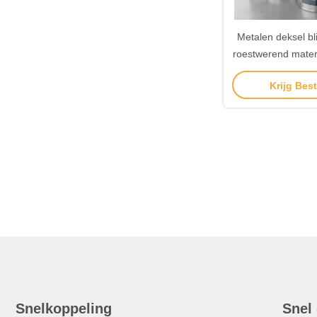
Metalen deksel bl
roestwerend materi
perfect voor indus
Krijg Best
Snelkoppeling
Snel