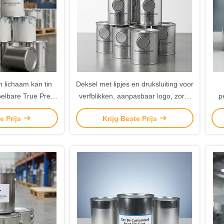
n lichaam kan tin
Deksel met lipjes en druksluiting voor
pelbare True Press
verfblikken, aanpasbaar logo, zorgt
p
 Duurzaam en
voor identiteit en veilige verpakking
d
e Prijs
Krijg Beste Prijs
plossing voor
voor industriële verfproducten
D
triële