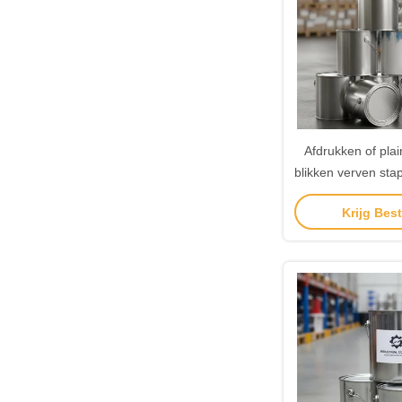
Afdrukken of plai
blikken verven sta
Metal Cover
Krijg Best
verpakkingso
indus