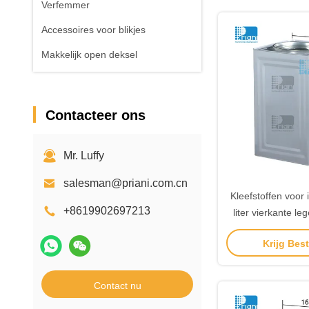
Verfemmer
Accessoires voor blikjes
Makkelijk open deksel
Contacteer ons
Mr. Luffy
salesman@priani.com.cn
Kleefstoffen voor 
+8619902697213
liter vierkante le
Krijg Best
Contact nu