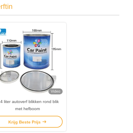
rftin
Video
4 liter autoverf blikken rond blik
met hefboom
Krijg Beste Prijs