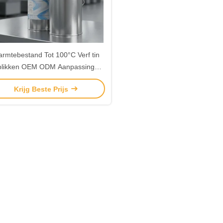
rmtebestand Tot 100°C Verf tin
blikken OEM ODM Aanpassing
Metalen containers Ideaal voor
Krijg Beste Prijs
industriële verf
verpakkingsbehoeften