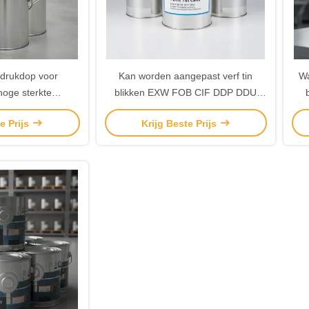
pdrukdop voor
Kan worden aangepast verf tin
Wa
 hoge sterkte
blikken EXW FOB CIF DDP DDU
g, ideaal voor
Duurzame verpakkingsoplossingen
e Prijs
Krijg Beste Prijs
lag en -distributie
geschikt voor industriële
verfproducten