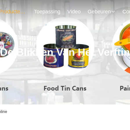
Producten
Toepassing
Video
Gebeuren
De Blikken Van Het Verftin
nline