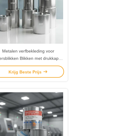
Metalen verfbekleding voor
ersblikken Blikken met drukkap,
op, deksel EXW FOB CIF DDP
Krijg Beste Prijs
DU-bepalingen ontworpen voor
hantering en opslag