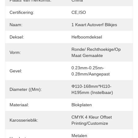
Plaats Van Herkomst:
China
Certificering:
CE,ISO
Naam:
1 Kwart Autoverf Blikjes
Deksel:
Hefboomdeksel
Ronde/ Rechthoekige/op 
Vorm:
Maat Gemaakte
0.23mm-0.25nn-
Gevel:
0.28mm/Aangepast
Φ110-168mm*H110-
Diameter ((mm):
H195mm (instelbaar)
Materiaal:
Blokplaten
CMYK 4 Kleur Offset 
Karosserieblik:
Printing/Customize
Metalen 