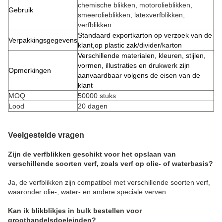
chemische blikken, motorolieblikken,
Gebruik
smeerolieblikken, latexverfblikken,
verfblikken
Standaard exportkarton op verzoek van de
Verpakkingsgegevens
klant,op plastic zak/divider/karton
Verschillende materialen, kleuren, stijlen,
vormen, illustraties en drukwerk zijn
Opmerkingen
aanvaardbaar volgens de eisen van de
klant
MOQ
50000 stuks
Lood
20 dagen
Veelgestelde vragen
Zijn de verfblikken geschikt voor het opslaan van
verschillende soorten verf, zoals verf op olie- of waterbasis?
Ja, de verfblikken zijn compatibel met verschillende soorten verf,
waaronder olie-, water- en andere speciale verven.
Kan ik blikblikjes in bulk bestellen voor
groothandelsdoeleinden?