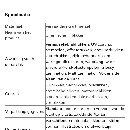
Specificatie:
Materiaal
Vervaardiging uit metaal
Naam van het
Chemische tinblikken
product
Vernis, reliëf, afdrukken, UV-coating,
stempelen, offsetdrukken, gravuredrukken,
letterdrukken, zijde-schermdrukken,
Afwerking van het
warmgoudblokkeren, waterlaag, warm
oppervlak
zilverdrukken,Foliestempelen, Glossy
Lamination, Matt Lamination Volgens de
eisen van de klant
Glijblikken, verfblikken, olieblikken,
chemische blikken, motorolieblikken,
Gebruik
smeerolieblikken, latexverfblikken,
verfblikken
Standaard exportkarton op verzoek van de
Verpakkingsgegevens
klant,op plastic zak/divider/karton
Verschillende materialen, kleuren, stijlen,
vormen, illustraties en drukwerk zijn
Opmerkingen