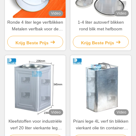
Video
Video
Ronde 4 liter lege verfblikken
1-4 liter autoverf blikken
Metalen verfbak voor de
rond blik met hefboom
industrie
Krijg Beste Prijs
Krijg Beste Prijs
Video
Video
Kleefstoffen voor industriële
Priani lege 4L verf tin blikken
verf 20 liter vierkante lege
vierkant olie tin containers
pint verfblikken
met deksel