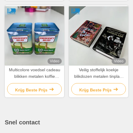
Video
Video
Multicolore voedsel cadeau
Veilig stoffelijk koekje
blikken metalen koffie
blikdozen metalen tinplaat
blikken thee en suiker
chocolade blikdoos
blikken
Krijg Beste Prijs
Krijg Beste Prijs
Snel contact