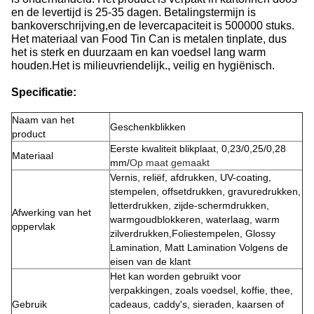
en de levertijd is 25-35 dagen. Betalingstermijn is
bankoverschrijving,en de levercapaciteit is 500000 stuks.
Het materiaal van Food Tin Can is metalen tinplate, dus
het is sterk en duurzaam en kan voedsel lang warm
houden.Het is milieuvriendelijk., veilig en hygiënisch.
Specificatie:
Naam van het
Geschenkblikken
product
Eerste kwaliteit blikplaat, 0,23/0,25/0,28
Materiaal
mm/
Op maat gemaakt
Vernis, reliëf, afdrukken, UV-coating,
stempelen, offsetdrukken, gravuredrukken,
letterdrukken, zijde-schermdrukken,
Afwerking van het
warmgoudblokkeren, waterlaag, warm
oppervlak
zilverdrukken,Foliestempelen, Glossy
Lamination, Matt Lamination Volgens de
eisen van de klant
Het kan worden gebruikt voor
verpakkingen, zoals voedsel, koffie, thee,
Gebruik
cadeaus, caddy's, sieraden, kaarsen of