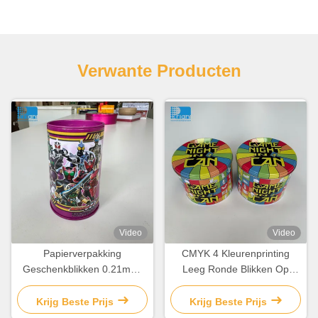
Verwante Producten
Video
Video
Papierverpakking
CMYK 4 Kleurenprinting
Geschenkblikken 0.21mm-
Leeg Ronde Blikken Op
0.35mm Aanpasbare
maat Gemaakte Biskotten
chocolade doosblik met
Blik Container
Krijg Beste Prijs
Krijg Beste Prijs
deksel