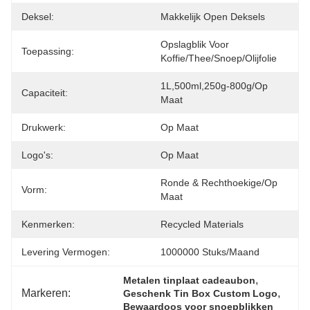
Deksel:
Makkelijk Open Deksels
Opslagblik Voor 
Toepassing:
Koffie/thee/snoep/olijfolie
1L,500ml,250g-800g/op 
Capaciteit:
Maat
Drukwerk:
Op Maat
Logo's:
Op Maat
Ronde & Rechthoekige/op 
Vorm:
Maat
Kenmerken:
Recycled Materials
Levering Vermogen:
1000000 Stuks/maand
, 
Metalen tinplaat cadeaubon
Markeren:
, 
Geschenk Tin Box Custom Logo
Bewaardoos voor snoepblikken