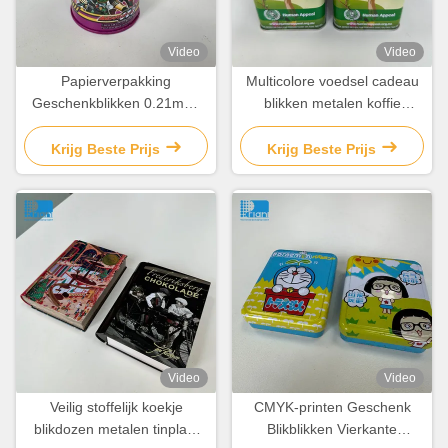
Video
Video
Papierverpakking
Multicolore voedsel cadeau
Geschenkblikken 0.21mm-
blikken metalen koffie
0.35mm Aanpasbare
blikken thee en suiker
chocolade doosblik met
blikken
Krijg Beste Prijs
Krijg Beste Prijs
deksel
Video
Video
Veilig stoffelijk koekje
CMYK-printen Geschenk
blikdozen metalen tinplaat
Blikblikken Vierkante