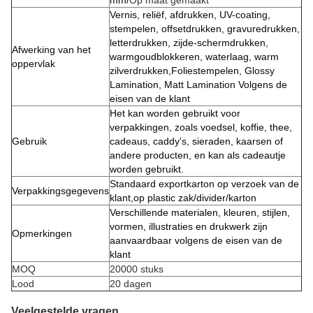
mm/
Op maat gemaakt
Vernis, reliëf, afdrukken, UV-coating,
stempelen, offsetdrukken, gravuredrukken,
letterdrukken, zijde-schermdrukken,
Afwerking van het
warmgoudblokkeren, waterlaag, warm
oppervlak
zilverdrukken,Foliestempelen, Glossy
Lamination, Matt Lamination Volgens de
eisen van de klant
Het kan worden gebruikt voor
verpakkingen, zoals voedsel, koffie, thee,
Gebruik
cadeaus, caddy's, sieraden, kaarsen of
andere producten, en kan als cadeautje
worden gebruikt.
Standaard exportkarton op verzoek van de
Verpakkingsgegevens
klant,op plastic zak/divider/karton
Verschillende materialen, kleuren, stijlen,
vormen, illustraties en drukwerk zijn
Opmerkingen
aanvaardbaar volgens de eisen van de
klant
MOQ
20000 stuks
Lood
20 dagen
Veelgestelde vragen