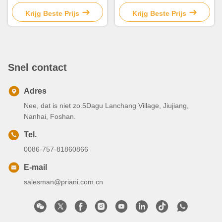
chocolade blikdoos
Metalen Koekjesblikken Met
Makkelijk Open Deksel
Krijg Beste Prijs
Krijg Beste Prijs
Snel contact
Adres
Nee, dat is niet zo.5Dagu Lanchang Village, Jiujiang,
Nanhai, Foshan.
Tel.
0086-757-81860866
E-mail
salesman@priani.com.cn