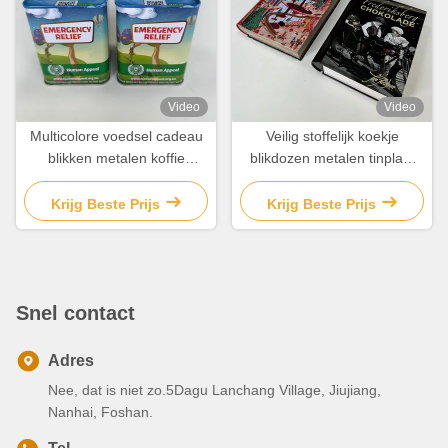
Video
Video
Multicolore voedsel cadeau
Veilig stoffelijk koekje
blikken metalen koffie
blikdozen metalen tinplaat
blikken thee en suiker
chocolade blikdoos
blikken
Krijg Beste Prijs
Krijg Beste Prijs
Snel contact
Adres
Nee, dat is niet zo.5Dagu Lanchang Village, Jiujiang,
Nanhai, Foshan.