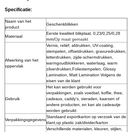
Specificatie:
Naam van het
Geschenkblikken
product
Eerste kwaliteit blikplaat, 0,23/0,25/0,28
Materiaal
mm/
Op maat gemaakt
Vernis, reliëf, afdrukken, UV-coating,
stempelen, offsetdrukken, gravuredrukken,
letterdrukken, zijde-schermdrukken,
Afwerking van het
warmgoudblokkeren, waterlaag, warm
oppervlak
zilverdrukken,Foliestempelen, Glossy
Lamination, Matt Lamination Volgens de
eisen van de klant
Het kan worden gebruikt voor
verpakkingen, zoals voedsel, koffie, thee,
Gebruik
cadeaus, caddy's, sieraden, kaarsen of
andere producten, en kan als cadeautje
worden gebruikt.
Standaard exportkarton op verzoek van de
Verpakkingsgegevens
klant,op plastic zak/divider/karton
Verschillende materialen, kleuren, stijlen,