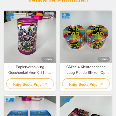
Verwante Producten
Video
Video
Papierverpakking
CMYK 4 Kleurenprinting
Geschenkblikken 0.21mm-
Leeg Ronde Blikken Op
0.35mm Aanpasbare
maat Gemaakte Biskotten
chocolade doosblik met
Blik Container
Krijg Beste Prijs
Krijg Beste Prijs
deksel