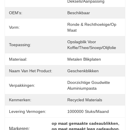
Deksels/aanpassing
OEM's:
Beschikbaar
Ronde & Rechthoekige/op 
Vorm:
Maat
Opslagblik Voor 
Toepassing:
Koffie/thee/snoep/olijfolie
Materiaal:
Metalen Blikplaten
Naam Van Het Product:
Geschenkblikken
Doorzichtige Goudwitte 
Verpakkingen:
Aluminiumpasta
Kenmerken:
Recycled Materials
Levering Vermogen:
1000000 Stuks/maand
, 
op maat gemaakte cadeaublikken
Markeren:
, 
op maat gemaakt leeg cadeaubon