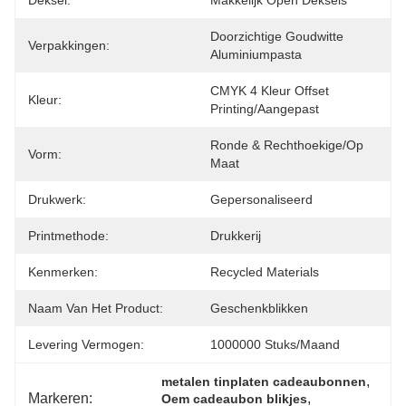
Deksel:
Makkelijk Open Deksels
Doorzichtige Goudwitte 
Verpakkingen:
Aluminiumpasta
CMYK 4 Kleur Offset 
Kleur:
Printing/Aangepast
Ronde & Rechthoekige/op 
Vorm:
Maat
Drukwerk:
Gepersonaliseerd
Printmethode:
Drukkerij
Kenmerken:
Recycled Materials
Naam Van Het Product:
Geschenkblikken
Levering Vermogen:
1000000 Stuks/maand
, 
metalen tinplaten cadeaubonnen
Markeren:
, 
Oem cadeaubon blikjes