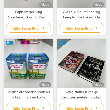
Video
Video
Papierverpakking
CMYK 4 Kleurenprinting
Geschenkblikken 0.21mm-
Leeg Ronde Blikken Op
0.35mm Aanpasbare
maat Gemaakte Biskotten
chocolade doosblik met
Blik Container
Krijg Beste Prijs
Krijg Beste Prijs
deksel
Video
Video
Multicolore voedsel cadeau
Veilig stoffelijk koekje
blikken metalen koffie
blikdozen metalen tinplaat
blikken thee en suiker
chocolade blikdoos
blikken
Krijg Beste Prijs
Krijg Beste Prijs