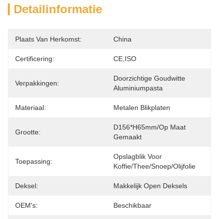
Detailinformatie
Plaats Van Herkomst:
China
Certificering:
CE,ISO
Doorzichtige Goudwitte 
Verpakkingen:
Aluminiumpasta
Materiaal:
Metalen Blikplaten
D156*H65mm/op Maat 
Grootte:
Gemaakt
Opslagblik Voor 
Toepassing:
Koffie/thee/snoep/olijfolie
Deksel:
Makkelijk Open Deksels
OEM's:
Beschikbaar