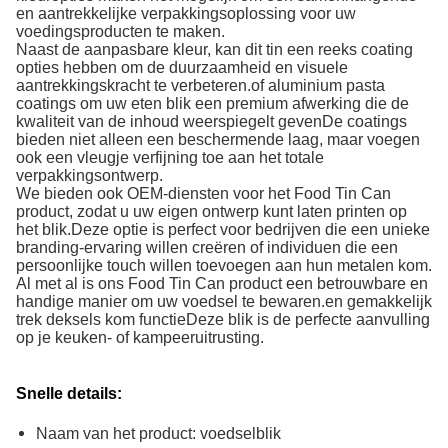
en aantrekkelijke verpakkingsoplossing voor uw
voedingsproducten te maken.
Naast de aanpasbare kleur, kan dit tin een reeks coating
opties hebben om de duurzaamheid en visuele
aantrekkingskracht te verbeteren.of aluminium pasta
coatings om uw eten blik een premium afwerking die de
kwaliteit van de inhoud weerspiegelt gevenDe coatings
bieden niet alleen een beschermende laag, maar voegen
ook een vleugje verfijning toe aan het totale
verpakkingsontwerp.
We bieden ook OEM-diensten voor het Food Tin Can
product, zodat u uw eigen ontwerp kunt laten printen op
het blik.Deze optie is perfect voor bedrijven die een unieke
branding-ervaring willen creëren of individuen die een
persoonlijke touch willen toevoegen aan hun metalen kom.
Al met al is ons Food Tin Can product een betrouwbare en
handige manier om uw voedsel te bewaren.en gemakkelijk
trek deksels kom functieDeze blik is de perfecte aanvulling
op je keuken- of kampeeruitrusting.
Snelle details:
Naam van het product: voedselblik