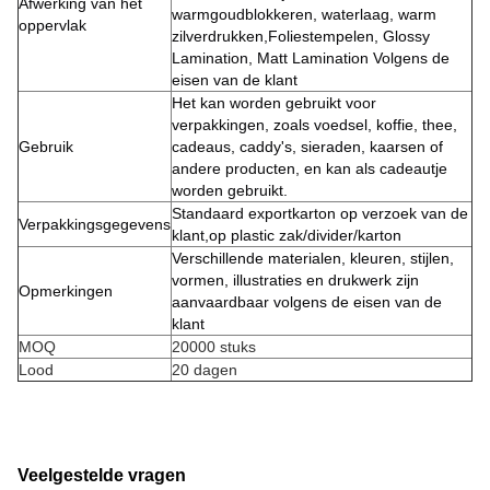
Afwerking van het
warmgoudblokkeren, waterlaag, warm
oppervlak
zilverdrukken,Foliestempelen, Glossy
Lamination, Matt Lamination Volgens de
eisen van de klant
Het kan worden gebruikt voor
verpakkingen, zoals voedsel, koffie, thee,
Gebruik
cadeaus, caddy's, sieraden, kaarsen of
andere producten, en kan als cadeautje
worden gebruikt.
Standaard exportkarton op verzoek van de
Verpakkingsgegevens
klant,op plastic zak/divider/karton
Verschillende materialen, kleuren, stijlen,
vormen, illustraties en drukwerk zijn
Opmerkingen
aanvaardbaar volgens de eisen van de
klant
MOQ
20000 stuks
Lood
20 dagen
Veelgestelde vragen