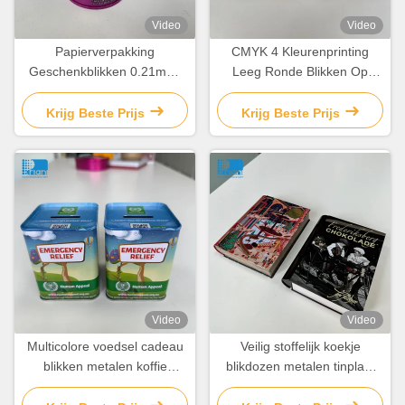
Video
Video
Papierverpakking
CMYK 4 Kleurenprinting
Geschenkblikken 0.21mm-
Leeg Ronde Blikken Op
0.35mm Aanpasbare
maat Gemaakte Biskotten
chocolade doosblik met
Blik Container
Krijg Beste Prijs
Krijg Beste Prijs
deksel
Video
Video
Multicolore voedsel cadeau
Veilig stoffelijk koekje
blikken metalen koffie
blikdozen metalen tinplaat
blikken thee en suiker
chocolade blikdoos