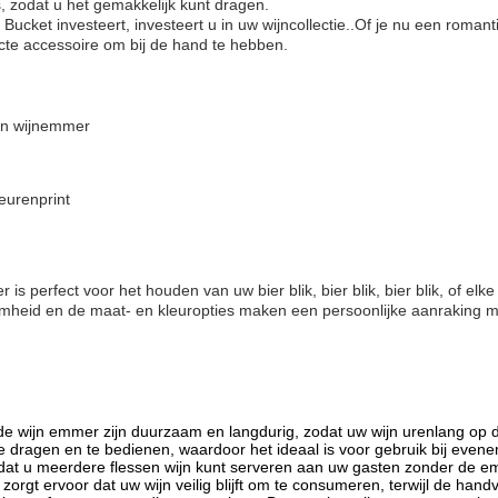
, zodat u het gemakkelijk kunt dragen.
 Bucket investeert, investeert u in uw wijncollectie..Of je nu een roman
cte accessoire om bij de hand te hebben.
en wijnemmer
eurenprint
s perfect voor het houden van uw bier blik, bier blik, bier blik, of elk
mheid en de maat- en kleuropties maken een persoonlijke aanraking mog
de wijn emmer zijn duurzaam en langdurig, zodat uw wijn urenlang op 
 dragen en te bedienen, waardoor het ideaal is voor gebruik bij evene
dat u meerdere flessen wijn kunt serveren aan uw gasten zonder de e
l zorgt ervoor dat uw wijn veilig blijft om te consumeren, terwijl de ha