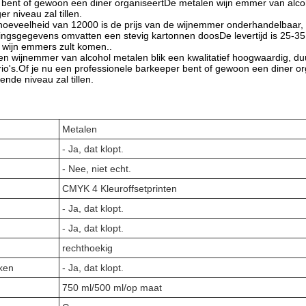
bent of gewoon een diner organiseertDe metalen wijn emmer van alcohol
r niveau zal tillen.
eveelheid van 12000 is de prijs van de wijnemmer onderhandelbaar, wa
ingsgegevens omvatten een stevig kartonnen doosDe levertijd is 25-35 
r wijn emmers zult komen..
n wijnemmer van alcohol metalen blik een kwalitatief hoogwaardig, duu
o's.Of je nu een professionele barkeeper bent of gewoon een diner 
ende niveau zal tillen.
Metalen
- Ja, dat klopt.
- Nee, niet echt.
CMYK 4 Kleuroffsetprinten
- Ja, dat klopt.
- Ja, dat klopt.
rechthoekig
ken
- Ja, dat klopt.
750 ml/500 ml/op maat