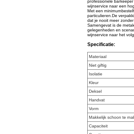
professionele barkeeper 
wijnservice naar een hoge
Met een minimumbestelho
particulieren.De verpakk
dat je nooit meer zonde
Samengevat is de metale
gelegenheden en scenari
wijnservice naar het volg
Specificatie:
Materiaal
Niet giftig
Isolatie
Kleur
Deksel
Handvat
Vorm
Makkelijk schoon te ma
Capaciteit