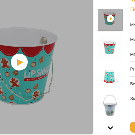
B
Me
Mo
M
Pri
Be
Su