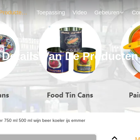
Producten
Toepassing
Video
Gebeuren
Details Van De Producten
750 ml 500 ml wijn beer koeler ijs emmer
M