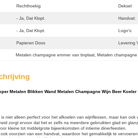
Rechthoekig
Deksel:
- Ja, Dat Klopt.
Handvat:
- Ja, Dat Klopt.
Logo's:
Papieren Doos
Levering 
Metalen champagne emmer van tinplaat
, 
Metalen champagne
hrijving
per Metalen Blikken Wand Metalen Champagne Wijn Beer Koeler 
s niet alleen perfect voor het afkoelen van wijnflessen, maar kan oo
heid zorgt ervoor dat het er zelfs na meerdere gebruikten glad en gla
voor kleine tot middelgrote bijeenkomsten of intieme dinerfeesten.
ook voorzien van een handvat, waardoor het gemakkelijk te vervoeren e