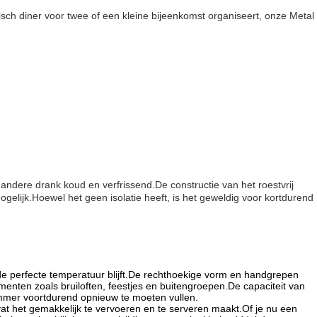
tisch diner voor twee of een kleine bijeenkomst organiseert, onze Metal
e andere drank koud en verfrissend.De constructie van het roestvrij
elijk.Hoewel het geen isolatie heeft, is het geweldig voor kortdurend
de perfecte temperatuur blijft.De rechthoekige vorm en handgrepen
menten zoals bruiloften, feestjes en buitengroepen.De capaciteit van
mmer voortdurend opnieuw te moeten vullen.
ndvat het gemakkelijk te vervoeren en te serveren maakt.Of je nu een