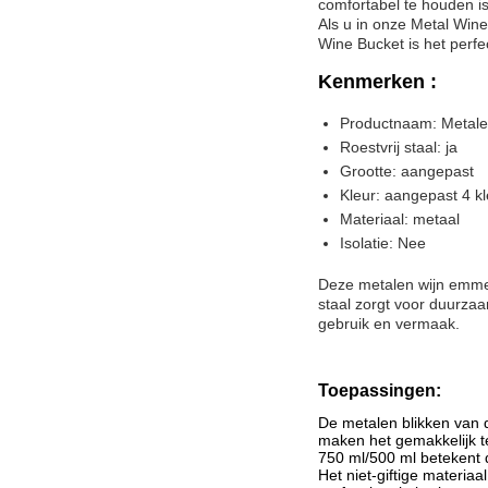
comfortabel te houden is
Als u in onze Metal Wine
Wine Bucket is het perfe
Kenmerken
:
Productnaam: Metal
Roestvrij staal: ja
Grootte: aangepast
Kleur: aangepast 4 kl
Materiaal: metaal
Isolatie: Nee
Deze metalen wijn emmer i
staal zorgt voor duurzaa
gebruik en vermaak.
Toepassingen:
De metalen blikken van 
maken het gemakkelijk te
750 ml/500 ml betekent 
Het niet-giftige materiaa