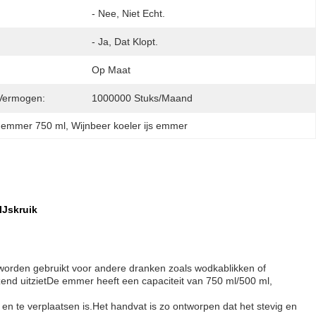
- Nee, Niet Echt.
- Ja, Dat Klopt.
Op Maat
Vermogen:
1000000 Stuks/maand
 emmer 750 ml
, 
Wijnbeer koeler ijs emmer
IJskruik
k worden gebruikt voor andere dranken zoals wodkablikken of
nzend uitzietDe emmer heeft een capaciteit van 750 ml/500 ml,
n te verplaatsen is.Het handvat is zo ontworpen dat het stevig en