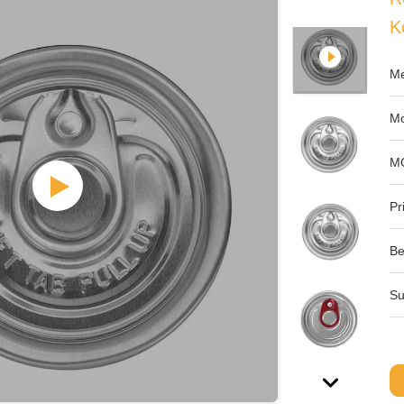
K
Me
Mo
M
Pri
Be
Su