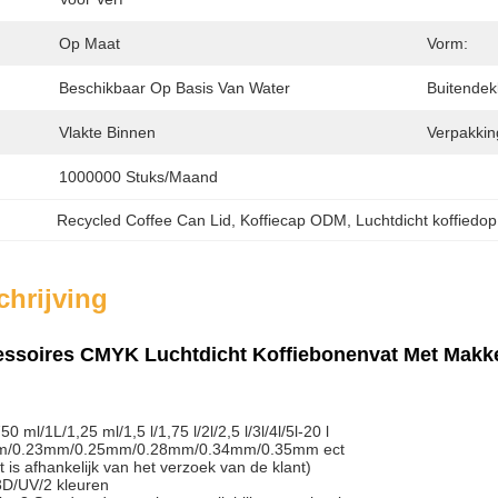
Op Maat
Vorm:
Beschikbaar Op Basis Van Water
Buitendek
Vlakte Binnen
Verpakking
1000000 Stuks/maand
Recycled Coffee Can Lid
, 
Koffiecap ODM
, 
Luchtdicht koffiedop
hrijving
essoires CMYK Luchtdicht Koffiebonenvat Met Makke
 ml/1L/1,25 ml/1,5 l/1,75 l/2l/2,5 l/3l/4l/5l-20 l
mm/0.23mm/0.25mm/0.28mm/0.34mm/0.35mm ect
t is afhankelijk van het verzoek van de klant)
D/UV/2 kleuren