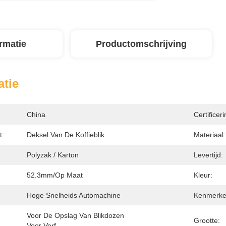
ormatie
Productomschrijving
atie
China
Certificeri
t:
Deksel Van De Koffieblik
Materiaal:
Polyzak / Karton
Levertijd:
52.3mm/op Maat
Kleur:
Hoge Snelheids Automachine
Kenmerke
Voor De Opslag Van Blikdozen 
Grootte:
Voor Verf