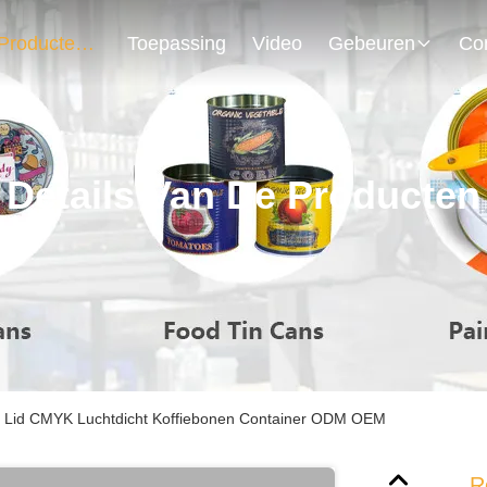
Producten
Toepassing
Video
Gebeuren
Details Van De Producten
n Lid CMYK Luchtdicht Koffiebonen Container ODM OEM
R