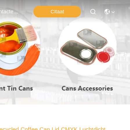
Citaat
Contacteer Ons
ecycled Coffee Can Lid CMYK Luchtdicht