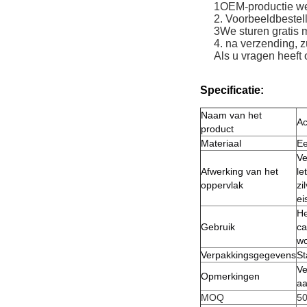
1OEM-productie we
2. Voorbeeldbestel
3We sturen gratis m
4. na verzending, z
Als u vragen heeft
Specificatie:
Naam van het
Ac
product
Materiaal
Ee
Ve
Afwerking van het
le
oppervlak
zi
ei
He
Gebruik
ca
wo
Verpakkingsgegevens
St
Ve
Opmerkingen
aa
MOQ
50