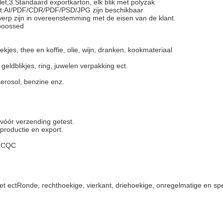
let,3.Standaard exportkarton, elk blik met polyzak
t:AI/PDF/CDR/PDF/PSD/JPG zijn beschikbaar
werp zijn in overeenstemming met de eisen van de klant.
boossed
kjes, thee en koffie, olie, wijn, dranken, kookmateriaal
geldblikjes, ring, juwelen verpakking ect.
erosol, benzine enz.
vóór verzending getest.
 productie en export.
S,CQC
t ectRonde, rechthoekige, vierkant, driehoekige, onregelmatige en sp