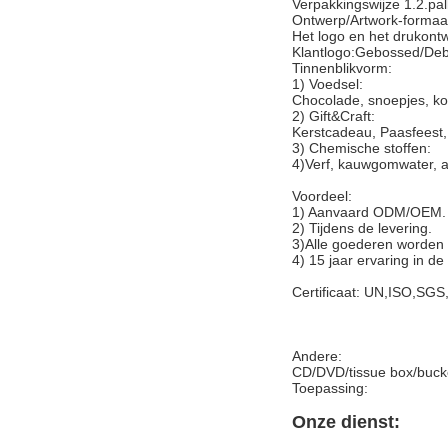
Verpakkingswijze 1.2.pal
Ontwerp/Artwork-formaa
Het logo en het drukont
Klantlogo:Gebossed/De
Tinnenblikvorm:
1) Voedsel:
Chocolade, snoepjes, koe
2) Gift&Craft:
Kerstcadeau, Paasfeest, 
3) Chemische stoffen:
4)Verf, kauwgomwater, a
Voordeel:
1) Aanvaard ODM/OEM.
2) Tijdens de levering.
3)Alle goederen worden 
4) 15 jaar ervaring in de
Certificaat: UN,ISO,SG
Andere:
CD/DVD/tissue box/bucke
Toepassing:
Onze dienst: