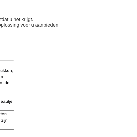
at u het krijgt.
oplossing voor u aanbieden.
rukken,
rm
ns de
deautje
rton
 zijn