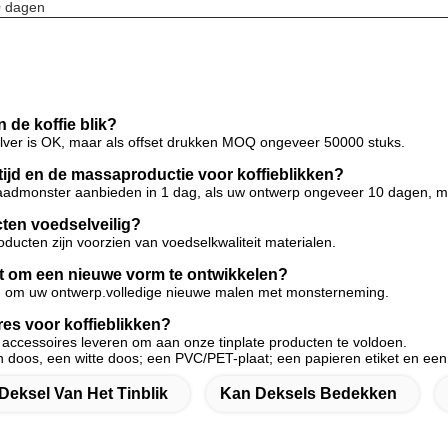
 dagen
 de koffie blik?
zilver is OK, maar als offset drukken MOQ ongeveer 50000 stuks.
tijd en de massaproductie voor koffieblikken?
admonster aanbieden in 1 dag, als uw ontwerp ongeveer 10 dagen, ma
cten voedselveilig?
roducten zijn voorzien van voedselkwaliteit materialen.
et om een nieuwe vorm te ontwikkelen?
n om uw ontwerp.volledige nieuwe malen met monsterneming.
res voor koffieblikken?
i accessoires leveren om aan onze tinplate producten te voldoen.
 doos, een witte doos; een PVC/PET-plaat; een papieren etiket en een 
Deksel Van Het Tinblik
Kan Deksels Bedekken