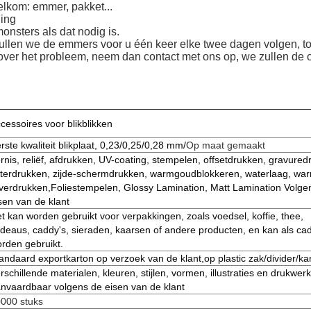
lkom: emmer, pakket...
ling
onsters als dat nodig is.
ullen we de emmers voor u één keer elke twee dagen volgen, totd
 over het probleem, neem dan contact met ons op, we zullen de 
cessoires voor blikblikken
rste kwaliteit blikplaat, 0,23/0,25/0,28 mm/
Op maat gemaakt
rnis, reliëf, afdrukken, UV-coating, stempelen, offsetdrukken, gravured
tterdrukken, zijde-schermdrukken, warmgoudblokkeren, waterlaag, wa
lverdrukken,Foliestempelen, Glossy Lamination, Matt Lamination Volge
sen van de klant
t kan worden gebruikt voor verpakkingen, zoals voedsel, koffie, thee,
deaus, caddy's, sieraden, kaarsen of andere producten, en kan als ca
rden gebruikt.
andaard exportkarton op verzoek van de klant,op plastic zak/divider/ka
rschillende materialen, kleuren, stijlen, vormen, illustraties en drukwerk
nvaardbaar volgens de eisen van de klant
000 stuks