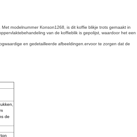
k. Met modelnummer Konson1268, is dit koffie blikje trots gemaakt in
ervlaktebehandeling van de koffieblik is gepolijst, waardoor het een
oogwaardige en gedetailleerde afbeeldingen.ervoor te zorgen dat de
rukken,
rm
ns de
rton