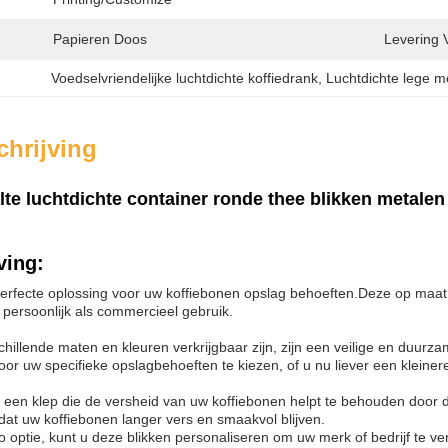
Papieren Doos
Levering 
Voedselvriendelijke luchtdichte koffiedrank
, 
Luchtdichte lege me
hrijving
e luchtdichte container ronde thee blikken metalen 
ving:
e perfecte oplossing voor uw koffiebonen opslag behoeften.Deze op maat
l persoonlijk als commercieel gebruik.
schillende maten en kleuren verkrijgbaar zijn, zijn een veilige en duu
or uw specifieke opslagbehoeften te kiezen, of u nu liever een kleinere
met een klep die de versheid van uw koffiebonen helpt te behouden door d
dat uw koffiebonen langer vers en smaakvol blijven.
optie, kunt u deze blikken personaliseren om uw merk of bedrijf te ve