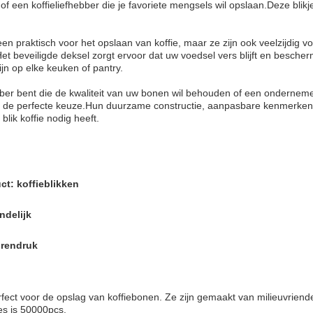
 een koffieliefhebber die je favoriete mengsels wil opslaan.Deze blikje
lleen praktisch voor het opslaan van koffie, maar ze zijn ook veelzijdi
Het beveiligde deksel zorgt ervoor dat uw voedsel vers blijft en bescher
ijn op elke keuken of pantry.
ebber bent die de kwaliteit van uw bonen wil behouden of een ondernem
zijn de perfecte keuze.Hun duurzame constructie, aanpasbare kenmerk
blik koffie nodig heeft.
t: koffieblikken
ndelijk
urendruk
erfect voor de opslag van koffiebonen. Ze zijn gemaakt van milieuvriende
es is 50000pcs.