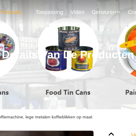
Producten
Toepassing
Video
Gebeuren
Details Van De Producten
ffiemachine, lege metalen koffieblikken op maat
V