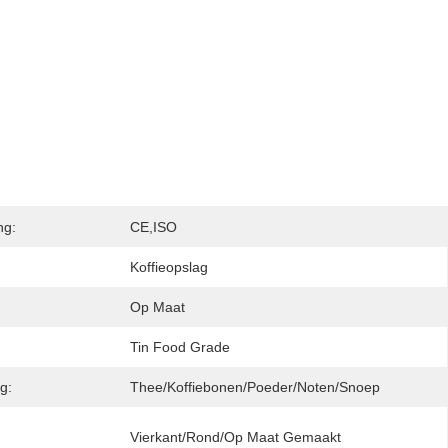
ng:
CE,ISO
Koffieopslag
Op Maat
Tin Food Grade
g:
Thee/Koffiebonen/Poeder/Noten/Snoep
Vierkant/rond/op Maat Gemaakt