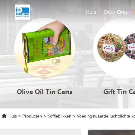
Huis
Over Ons
Huis
>
Producten
>
Koffieblikken
>
Voedingswaarde luchtdichte ko