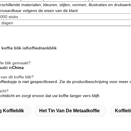
rschillende materialen, kleuren, stijlen, vormen, illustraties en drukwerk
nvaardbaar volgens de eisen van de klant
000 stuks
 dagen
offie blik is
Koffiedrankblik
fie blik gemaakt?
aakt in
China
van dit koffie blik?
offiedopje is niet gespecificeerd. Zie de productbeschrijving voor meer d
dicht?
chtdicht en zorgt ervoor dat uw koffie langer vers blijft.
 Koffieblik
Het Tin Van De Metaalkoffie
Koffiet