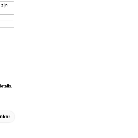
 zijn
etails.
inker