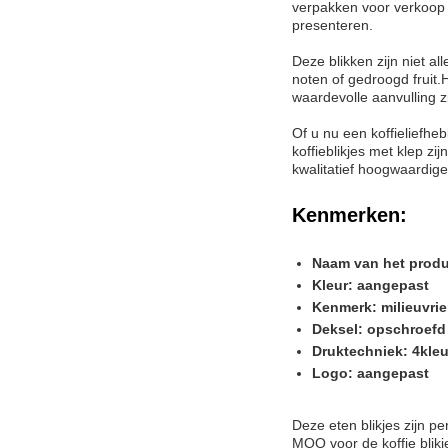
verpakken voor verkoop of
presenteren.
Deze blikken zijn niet a
noten of gedroogd fruit.
waardevolle aanvulling z
Of u nu een koffieliefh
koffieblikjes met klep 
kwalitatief hoogwaardige 
Kenmerken:
Naam van het produc
Kleur: aangepast
Kenmerk: milieuvrie
Deksel: opschroefd
Druktechniek: 4kle
Logo: aangepast
Deze eten blikjes zijn p
MOQ voor de koffie blikj