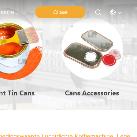
Citaat
Contacteer Ons
oedingswaarde Luchtdichte Koffiemachine, Lege