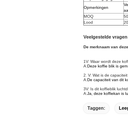
Ve
Opmerkingen
aa
MOQ
50
Lood
20
Veelgestelde vragen
De merknaam van deze k
1V: Waar wordt deze kof
A:
Deze koffie blik is gem
2. V: Wat is de capaciteit 
A:
De capaciteit van dit k
3V: Is dit koffieblik lucht
A:
Ja, deze koffiekan is lu
Taggen:
Leeg