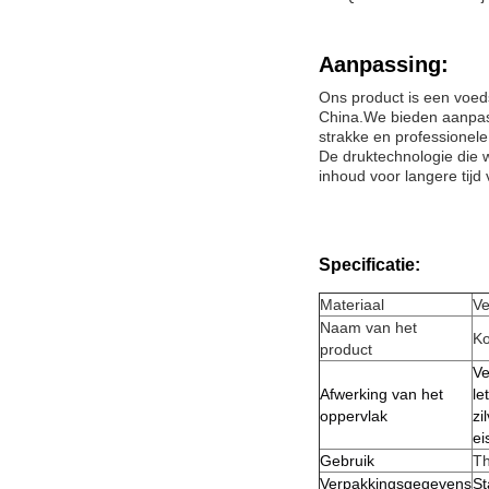
Aanpassing:
Ons product is een voeds
China.We bieden aanpass
strakke en professionele 
De druktechnologie die w
inhoud voor langere tijd 
Specificatie:
Materiaal
Ve
Naam van het
Ko
product
Ve
Afwerking van het
le
oppervlak
zi
ei
Gebruik
Th
Verpakkingsgegevens
St