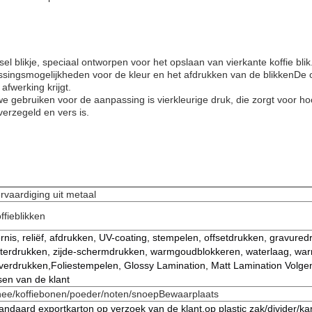
el blikje, speciaal ontworpen voor het opslaan van vierkante koffie bli
ingsmogelijkheden voor de kleur en het afdrukken van de blikkenDe opp
afwerking krijgt.
e gebruiken voor de aanpassing is vierkleurige druk, die zorgt voor h
verzegeld en vers is.
rvaardiging uit metaal
ffieblikken
rnis, reliëf, afdrukken, UV-coating, stempelen, offsetdrukken, gravured
tterdrukken, zijde-schermdrukken, warmgoudblokkeren, waterlaag, wa
lverdrukken,Foliestempelen, Glossy Lamination, Matt Lamination Volge
sen van de klant
ee/koffiebonen/poeder/noten/snoep
Bewaarplaats
andaard exportkarton op verzoek van de klant,op plastic zak/divider/ka