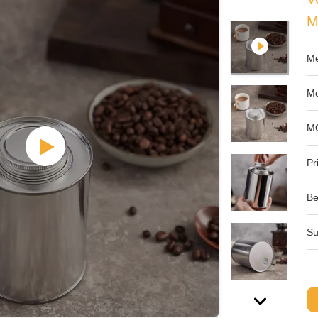
M
Me
Mo
M
Pri
Be
Su