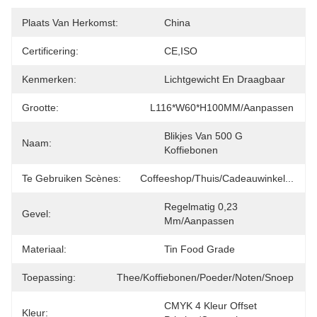
Plaats Van Herkomst:
China
Certificering:
CE,ISO
Kenmerken:
Lichtgewicht En Draagbaar
Grootte:
L116*W60*H100MM/aanpassen
Blikjes Van 500 G 
Naam:
Koffiebonen
Te Gebruiken Scènes:
Coffeeshop/thuis/cadeauwinkel...
Regelmatig 0,23 
Gevel:
Mm/aanpassen
Materiaal:
Tin Food Grade
Toepassing:
Thee/Koffiebonen/Poeder/Noten/Snoep
CMYK 4 Kleur Offset 
Kleur: