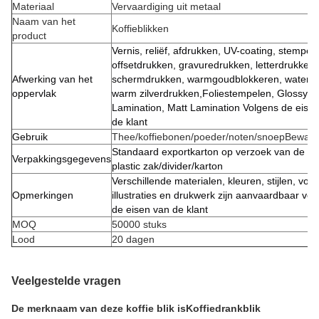
Materiaal
Vervaardiging uit metaal
Naam van het
Koffieblikken
product
Vernis, reliëf, afdrukken, UV-coating, stempel
offsetdrukken, gravuredrukken, letterdrukken, 
Afwerking van het
schermdrukken, warmgoudblokkeren, waterla
oppervlak
warm zilverdrukken,Foliestempelen, Glossy
Lamination, Matt Lamination Volgens de eise
de klant
Gebruik
Thee/koffiebonen/poeder/noten/snoep
Bewaar
Standaard exportkarton op verzoek van de kl
Verpakkingsgegevens
plastic zak/divider/karton
Verschillende materialen, kleuren, stijlen, vor
Opmerkingen
illustraties en drukwerk zijn aanvaardbaar vol
de eisen van de klant
MOQ
50000 stuks
Lood
20 dagen
Veelgestelde vragen
De merknaam van deze koffie blik is
Koffiedrankblik