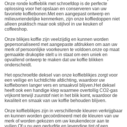
Onze ronde koffieblik met schroefdop is de perfecte
oplossing voor het opslaan en conserveren van uw
favoriete koffiebonen.Met een aangepast ontwerp en
milieuvriendelijke kenmerken, zijn onze koffiedoppen niet
alleen praktisch maar ook stijlvol in uw keuken of
coffeeshop.
Onze blikjes koffie zijn veelzijdig en kunnen worden
gepersonaliseerd met aangepaste afdrukken om aan uw
merk of persoonlijke voorkeuren te voldoen.onze op maat
gemaakte drukoptie stelt u in staat om een uniek en
opvallend ontwerp te maken dat uw koffie blikken
onderscheidt.
Het opschroefde deksel van onze koffieblikjes zorgt voor
een veilige en luchtdichte afdichting, waardoor uw
koffiebonen langer vers en smaakvol blijven.Het deksel
heeft ook een handige klep waarmee overtollig CO2-gas
vrijkomt terwijl zuurstof niet in het blik komt, waardoor de
kwaliteit en smaak van uw koffie behouden blijven.
Onze koffieblikjes zijn in verschillende kleuren verkrijgbaar
en kunnen worden gecoördineerd met de kleuren van uw
merk of worden gekozen om uw keukendecor aan te
vullen.Of u nu een gedurfde en levendige tint of een