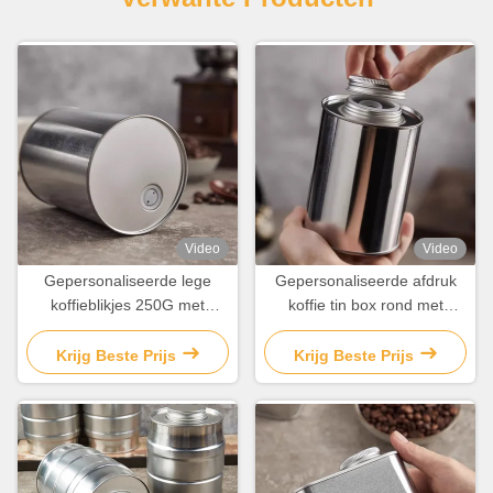
Video
Video
Gepersonaliseerde lege
Gepersonaliseerde afdruk
koffieblikjes 250G met
koffie tin box rond met
ventilatiegaten /
schroef op deksel /
uitlaatkleppen
uitlaatklep
Krijg Beste Prijs
Krijg Beste Prijs