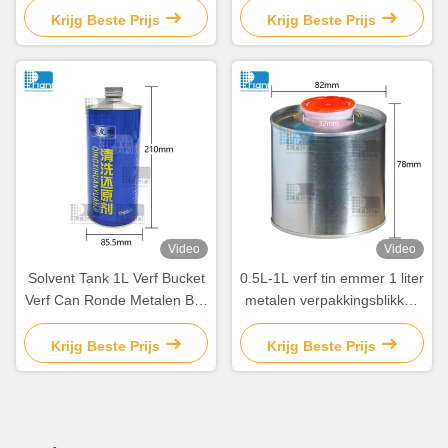
metalen deksel
handvat
Krijg Beste Prijs
Krijg Beste Prijs
Video
Video
Solvent Tank 1L Verf Bucket
0.5L-1L verf tin emmer 1 liter
Verf Can Ronde Metalen Blik
metalen verpakkingsblikken
Met Deksel
met plastic stop
schroefdeksel
Krijg Beste Prijs
Krijg Beste Prijs