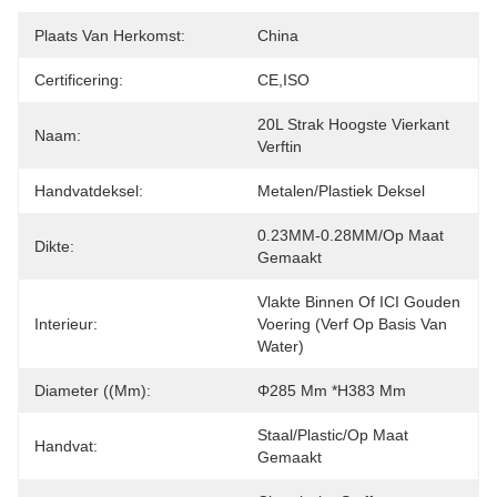
Plaats Van Herkomst:
China
Certificering:
CE,ISO
20L Strak Hoogste Vierkant 
Naam:
Verftin
Handvatdeksel:
Metalen/plastiek Deksel
0.23MM-0.28MM/op Maat 
Dikte:
Gemaakt
Vlakte Binnen Of ICI Gouden 
Interieur:
Voering (verf Op Basis Van 
Water)
Diameter ((mm):
Φ285 Mm *H383 Mm
Staal/Plastic/op Maat 
Handvat:
Gemaakt