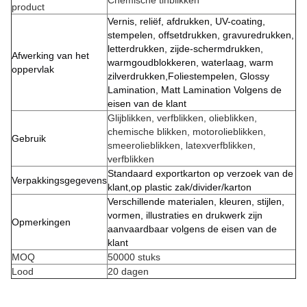
Chemische tinblikken
product
Vernis, reliëf, afdrukken, UV-coating,
stempelen, offsetdrukken, gravuredrukken,
letterdrukken, zijde-schermdrukken,
Afwerking van het
warmgoudblokkeren, waterlaag, warm
oppervlak
zilverdrukken,Foliestempelen, Glossy
Lamination, Matt Lamination Volgens de
eisen van de klant
Glijblikken, verfblikken, olieblikken,
chemische blikken, motorolieblikken,
Gebruik
smeerolieblikken, latexverfblikken,
verfblikken
Standaard exportkarton op verzoek van de
Verpakkingsgegevens
klant,op plastic zak/divider/karton
Verschillende materialen, kleuren, stijlen,
vormen, illustraties en drukwerk zijn
Opmerkingen
aanvaardbaar volgens de eisen van de
klant
MOQ
50000 stuks
Lood
20 dagen