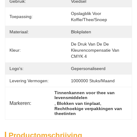
Gebruik:
Voedsel
Opslagblik Voor 
Toepassing:
Koffie/thee/snoep
Materiaal:
Blokplaten
De Druk Van De De 
Kleur:
Kleurencompensatie Van 
CMYK 4
Logo's:
Gepersonaliseerd
Levering Vermogen:
1000000 Stuks/maand
Tinnenkannen voor thee van 
levensmiddelen
Markeren:
, 
, 
Blokken van tinplaat
Rechthoekige verpakkingen van 
theetinten
Productomschrijving