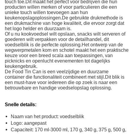
touch toe.Dit maakt het perfect voor bedrijven die hun
producten willen merken of voor particulieren die een
unieke touch willen toevoegen aan hun
keukenopslagoplossingen.De gebruikte drukmethode is
een drukmachine van hoge kwaliteit, die ervoor zorgt dat
het logo helder en duurzaam is.
Of u nu kookvoedsel wilt opslaan, snacks wilt serveren of
goederen wilt verpakken voor de detailhandel, dit
voedselblik is de perfecte oplossing.Het ontwerp van de
wegwerpmetalen kom en schotel maakt het een praktische
keuze voor een breed scala aan toepassingen, van
picknicks en openlucht evenementen tot dagelijks
keukengebruik.
De Food Tin Can is een veelzijdige en duurzame
container die functionaliteit combineert met stijl.Dit blik is
een must-have voor iedereen die op zoek is naar een
betrouwbare en handige voedselopslag oplossing.
Snelle details:
Naam van het product: voedselblik
Logo: aangepast
Capaciteit: 170 ml-3000 ml, 170 g, 340 g, 375 g, 500 g,