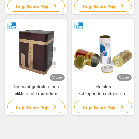
verpakkingen voor voedsel,
Krijg Beste Prijs
Krijg Beste Prijs
bedekt
Video
Video
Op maat gedrukte thee
Metalen
blikken met meerdere
koffiepoedercontainer op
kleuren lege metalen thee
maat Ronde losse
blikken
theeopslagblikken met
Krijg Beste Prijs
Krijg Beste Prijs
deksel