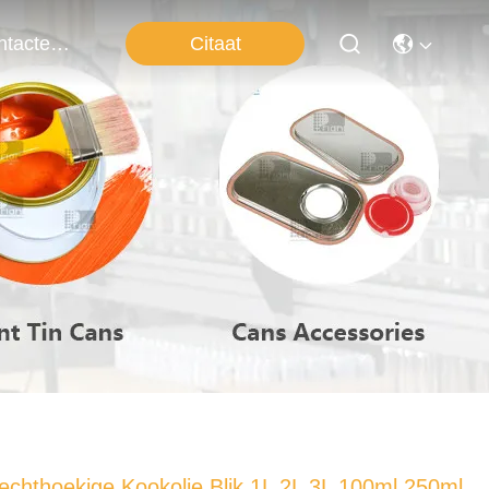
Citaat
Contacteer Ons
echthoekige Kookolie Blik 1L 2L 3L 100ml 250ml