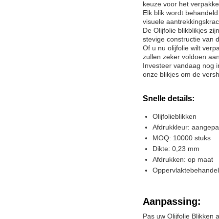
keuze voor het verpakken
Elk blik wordt behandeld
visuele aantrekkingskra
De Olijfolie blikblikje
stevige constructie van d
Of u nu olijfolie wilt ver
zullen zeker voldoen aa
Investeer vandaag nog in
onze blikjes om de versh
Snelle details:
Olijfolieblikken
Afdrukkleur: aangepa
MOQ: 10000 stuks
Dikte: 0,23 mm
Afdrukken: op maat
Oppervlaktebehandeli
Aanpassing:
Pas uw Olijfolie Blikke