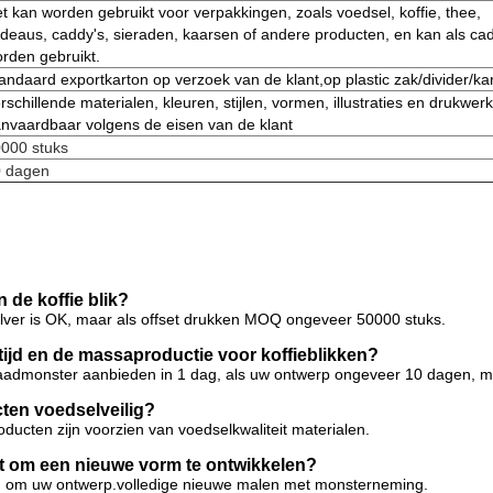
t kan worden gebruikt voor verpakkingen, zoals voedsel, koffie, thee,
deaus, caddy's, sieraden, kaarsen of andere producten, en kan als ca
rden gebruikt.
andaard exportkarton op verzoek van de klant,op plastic zak/divider/ka
rschillende materialen, kleuren, stijlen, vormen, illustraties en drukwerk
nvaardbaar volgens de eisen van de klant
000 stuks
 dagen
 de koffie blik?
zilver is OK, maar als offset drukken MOQ ongeveer 50000 stuks.
tijd en de massaproductie voor koffieblikken?
admonster aanbieden in 1 dag, als uw ontwerp ongeveer 10 dagen, ma
cten voedselveilig?
roducten zijn voorzien van voedselkwaliteit materialen.
et om een nieuwe vorm te ontwikkelen?
n om uw ontwerp.volledige nieuwe malen met monsterneming.