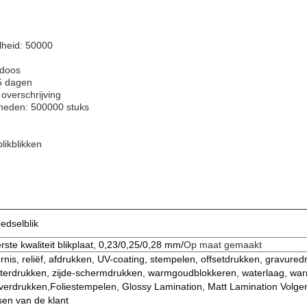
lheid: 50000
 doos
25 dagen
overschrijving
kheden: 500000 stuks
blikblikken
edselblik
rste kwaliteit blikplaat, 0,23/0,25/0,28 mm/
Op maat gemaakt
rnis, reliëf, afdrukken, UV-coating, stempelen, offsetdrukken, gravured
tterdrukken, zijde-schermdrukken, warmgoudblokkeren, waterlaag, wa
lverdrukken,Foliestempelen, Glossy Lamination, Matt Lamination Volge
sen van de klant