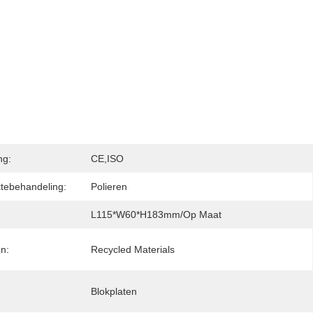
ng:
CE,ISO
tebehandeling:
Polieren
L115*W60*H183mm/op Maat
n:
Recycled Materials
Blokplaten