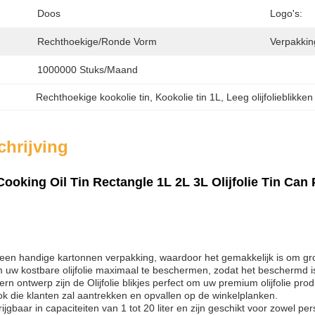
Doos
Logo's:
Rechthoekige/ronde Vorm
Verpakking
1000000 Stuks/maand
Rechthoekige kookolie tin
, 
Kookolie tin 1L
, 
Leeg olijfolieblikken
hrijving
oking Oil Tin Rectangle 1L 2L 3L Olijfolie Tin Can P
 in een handige kartonnen verpakking, waardoor het gemakkelijk is om grot
uw kostbare olijfolie maximaal te beschermen, zodat het beschermd is t
n ontwerp zijn de Olijfolie blikjes perfect om uw premium olijfolie pr
ok die klanten zal aantrekken en opvallen op de winkelplanken.
rijgbaar in capaciteiten van 1 tot 20 liter en zijn geschikt voor zowel per