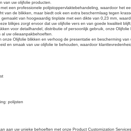
 van uw olijfolie producten.
 met een professionele polijstoppervlaktebehandeling, waardoor het een
cht van de blikken, maar biedt ook een extra beschermlaag tegen krass
s zijn gemaakt van hoogwaardig tinplate met een dikte van 0,23 mm, wa
eze blikjes zorgt ervoor dat uw olijfolie vers en van goede kwaliteit blij
pakken voor detailhandel, distributie of persoonlijk gebruik, onze Olijfoli
n al uw olieaanpakbehoeften.
 onze Olijfolie blikken en verhoog de presentatie en bescherming van 
eid en smaak van uw olijfolie te behouden, waardoor klanttevredenhei
st
ng: polijsten
n aan aan uw unieke behoeften met onze Product Customization Services