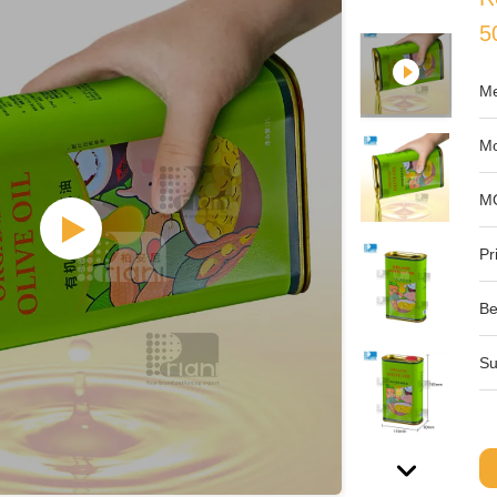
5
Me
Mo
M
Pri
Be
Su