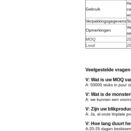
He
Gebruik
ca
wo
Verpakkingsgegevens
St
Ve
Opmerkingen
aa
MOQ
20
Lood
20
Veelgestelde vragen
V: Wat is uw MOQ van
A: 50000 stuks in puur 
V: Wat is de monster
A: we kunnen een voorra
V: Zijn uw blikprodu
A: Ja, al onze tinplate p
V: Hoe lang duurt h
A:20-25 dagen beslisse