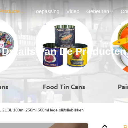
Producten
Toepassing
Video
Gebeuren
Details Van De Producten
L 2L 3L 100ml 250ml 500ml lege olijfolieblikken
R