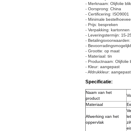
- Merknaam: Olijfolie blik
- Oorsprong: China
- Certificering: ISO9001
- Minimale bestelhoevee
- Prijs: bespreken
- Verpakking: kartonnen
- Leveringstermijn: 15-
- Betalingsvoorwaarden: 
- Bevoorradingsmogelij
- Grootte: op maat
- Materiaal: tin
- Productnaam: Olijfolie 
- Kleur: aangepast
- Afdrukkleur: aangepast
Specificatie:
Naam van het
Vo
product
Materiaal
Ee
Ve
Afwerking van het
le
oppervlak
zi
ei