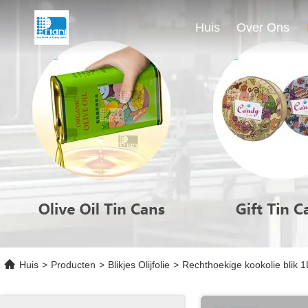
Huis
Over Ons
Huis
>
Producten
>
Blikjes Olijfolie
>
Rechthoekige kookolie blik 1