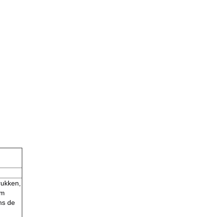
rukken,
rm
ns de