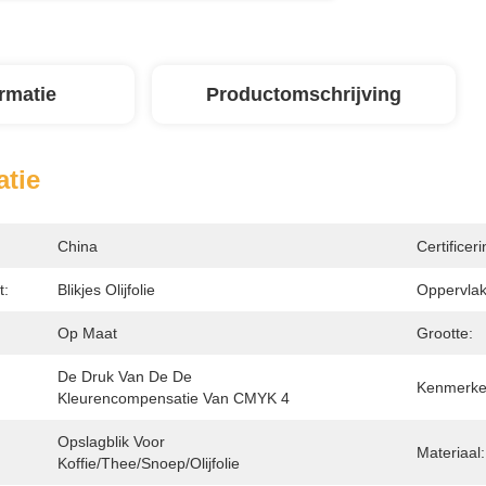
ormatie
Productomschrijving
atie
China
Certificeri
t:
Blikjes Olijfolie
Oppervlak
Op Maat
Grootte:
De Druk Van De De 
Kenmerke
Kleurencompensatie Van CMYK 4
Opslagblik Voor 
Materiaal:
Koffie/thee/snoep/olijfolie