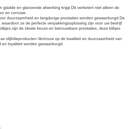
 gladde en glanzende afwerking krijgt.Dit verbetert niet alleen de
en en corrosie.
ardoor duurzaamheid en langdurige prestaties worden gewaarborgd.De
ft, waardoor ze de perfecte verpakkingsoplossing zijn voor uw bedrijf.
e blikjes zijn de ideale keuze.en betrouwbare prestaties, deze blikjes
uw olijfolieproducten.Vertrouw op de kwaliteit en duurzaamheid van
d en loyaliteit worden gewaarborgd.
: