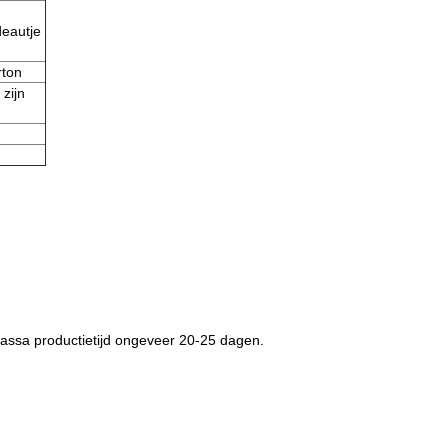
deautje
rton
 zijn
ssa productietijd ongeveer 20-25 dagen.