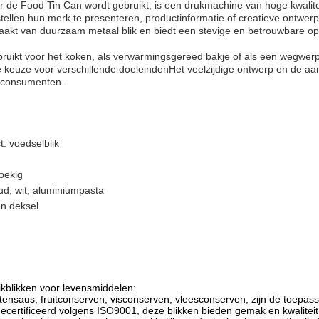
 de Food Tin Can wordt gebruikt, is een drukmachine van hoge kwalitei
 stellen hun merk te presenteren, productinformatie of creatieve ontwerp
akt van duurzaam metaal blik en biedt een stevige en betrouwbare o
ebruikt voor het koken, als verwarmingsgereed bakje of als een wegwe
le keuze voor verschillende doeleindenHet veelzijdige ontwerp en de 
s consumenten.
: voedselblik
oekig
ud, wit, aluminiumpasta
en deksel
likblikken voor levensmiddelen:
ensaus, fruitconserven, visconserven, vleesconserven, zijn de toepass
ecertificeerd volgens ISO9001, deze blikken bieden gemak en kwaliteit