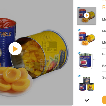
R
Me
Mo
M
Pri
Be
Su