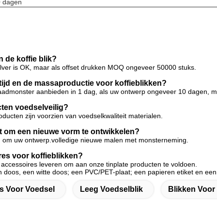
 dagen
 de koffie blik?
zilver is OK, maar als offset drukken MOQ ongeveer 50000 stuks.
tijd en de massaproductie voor koffieblikken?
admonster aanbieden in 1 dag, als uw ontwerp ongeveer 10 dagen, ma
cten voedselveilig?
roducten zijn voorzien van voedselkwaliteit materialen.
et om een nieuwe vorm te ontwikkelen?
n om uw ontwerp.volledige nieuwe malen met monsterneming.
res voor koffieblikken?
i accessoires leveren om aan onze tinplate producten te voldoen.
 doos, een witte doos; een PVC/PET-plaat; een papieren etiket en een 
s Voor Voedsel
Leeg Voedselblik
Blikken Voor