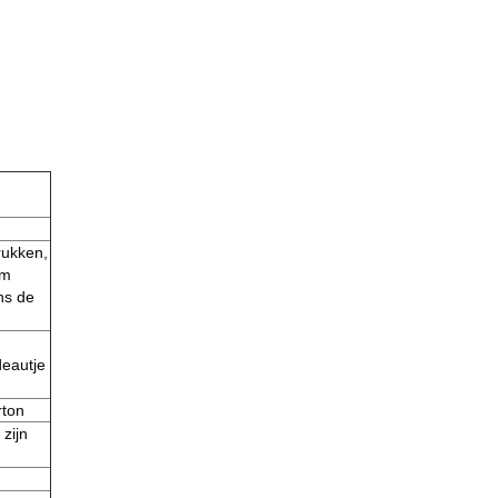
rukken,
rm
ns de
deautje
rton
 zijn