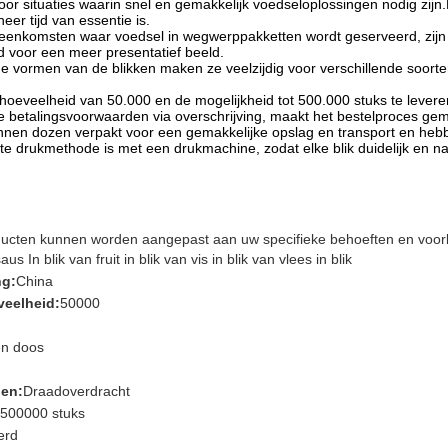
 voor situaties waarin snel en gemakkelijk voedseloplossingen nodig zi
er tijd van essentie is.
eenkomsten waar voedsel in wegwerppakketten wordt geserveerd, zijn 
d voor een meer presentatief beeld.
e vormen van de blikken maken ze veelzijdig voor verschillende soor
oeveelheid van 50.000 en de mogelijkheid tot 500.000 stuks te leveren, 
betalingsvoorwaarden via overschrijving, maakt het bestelproces gemak
tonnen dozen verpakt voor een gemakkelijke opslag en transport en hebbe
te drukmethode is met een drukmachine, zodat elke blik duidelijk en n
ucten kunnen worden aangepast aan uw specifieke behoeften en voor
s In blik van fruit in blik van vis in blik van vlees in blik
ng:
China
veelheid:
50000
en doos
den:
Draadoverdracht
500000 stuks
erd