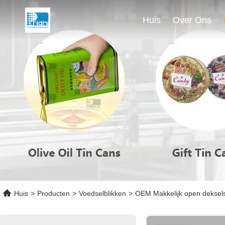
Huis
Over Ons
Huis
>
Producten
>
Voedselblikken
>
OEM Makkelijk open deksels