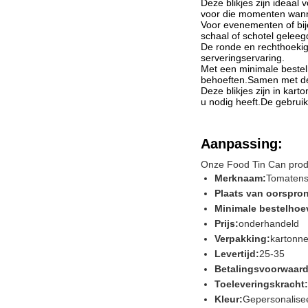
Deze blikjes zijn ideaal
voor die momenten wanne
Voor evenementen of bij
schaal of schotel geleeg
De ronde en rechthoekig
serveringservaring.
Met een minimale bestelh
behoeften.Samen met de 
Deze blikjes zijn in kar
u nodig heeft.De gebruik
Aanpassing:
Onze Food Tin Can prod
Merknaam:
Tomatensau
Plaats van oorspro
Minimale bestelhoe
Prijs:
onderhandeld
Verpakking:
kartonn
Levertijd:
25-35
Betalingsvoorwaar
Toeleveringskracht:
Kleur:
Gepersonalise