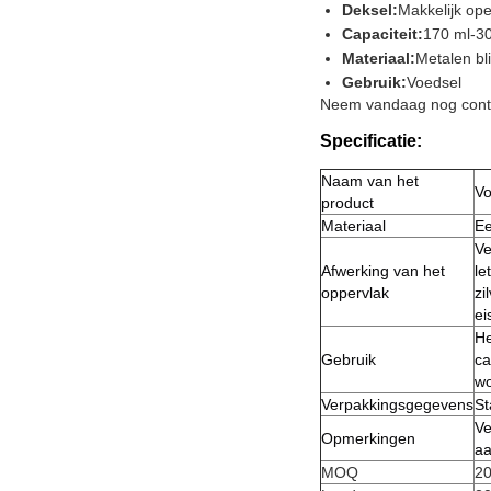
Deksel:
Makkelijk op
Capaciteit:
170 ml-30
Materiaal:
Metalen bl
Gebruik:
Voedsel
Neem vandaag nog conta
Specificatie:
Naam van het
Vo
product
Materiaal
Ee
Ve
Afwerking van het
le
oppervlak
zi
ei
He
Gebruik
ca
wo
Verpakkingsgegevens
St
Ve
Opmerkingen
aa
MOQ
20