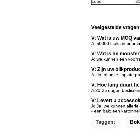
Lood
20
Veelgestelde vragen
V: Wat is uw MOQ van
A: 50000 stuks in puur 
V: Wat is de monster
A: we kunnen een voorra
V: Zijn uw blikprodu
A: Ja, al onze tinplate p
V: Hoe lang duurt h
A:20-25 dagen beslisse
V: Levert u accessoi
A: Ja, we kunnen allerle
- een bak; een kartonnen
Taggen:
Bok