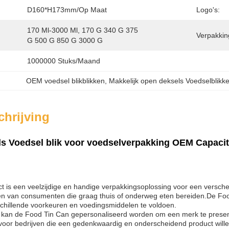
D160*H173mm/op Maat
Logo's:
170 Ml-3000 Ml, 170 G 340 G 375 
Verpakking
G 500 G 850 G 3000 G
1000000 Stuks/maand
OEM voedsel blikblikken
, 
Makkelijk open deksels Voedselblikk
hrijving
s Voedsel blik voor voedselverpakking OEM Capacit
t is een veelzijdige en handige verpakkingsoplossing voor een versch
n van consumenten die graag thuis of onderweg eten bereiden.De Food
schillende voorkeuren en voedingsmiddelen te voldoen.
 kan de Food Tin Can gepersonaliseerd worden om een merk te presen
g voor bedrijven die een gedenkwaardig en onderscheidend product wil