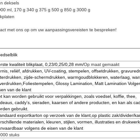
en deksels
00 ml, 170 g 340 g 375 g 500 g 850 g 3000 g
ikplaten
ct met ons op om uw aanpassingsvereisten te bespreken!
edselblik
rste kwaliteit blikplaat, 0,23/0,25/0,28 mm/
Op maat gemaakt
rnis, reliëf, afdrukken, UV-coating, stempelen, offsetdrukken, gravured
tterdrukken, zijde-schermdrukken, warmgoudblokkeren, waterlaag, wa
lverdrukken,Foliestempelen, Glossy Lamination, Matt Lamination Volge
sen van de klant
t kan worden gebruikt voor verpakkingen, zoals voedsel, koffie, thee,
deaus, caddy's, sieraden, kaarsen of andere producten, en kan als ca
rden gebruikt.
andaard exportkarton op verzoek van de klant,op plastic zak/divider/ka
rschillende materialen, kleuren, stijlen, vormen, illustraties en drukwerk
nvaardbaar volgens de eisen van de klant
000 stuks