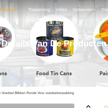
Producten
Toepassing
Video
Gebeuren
Details Van De Producten
 Voedsel Blikken Ronde Voor voedselverpakking
O