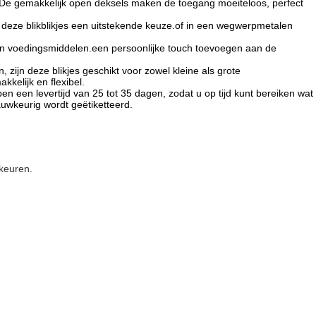
jn.De gemakkelijk open deksels maken de toegang moeiteloos, perfect
deze blikblikjes een uitstekende keuze.of in een wegwerpmetalen
ten voedingsmiddelen.een persoonlijke touch toevoegen aan de
zijn deze blikjes geschikt voor zowel kleine als grote
kelijk en flexibel.
n een levertijd van 25 tot 35 dagen, zodat u op tijd kunt bereiken wat
auwkeurig wordt geëtiketteerd.
keuren.