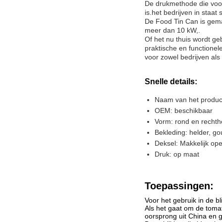
De drukmethode die voor
is.het bedrijven in staat
De Food Tin Can is gema
meer dan 10 kW,.
Of het nu thuis wordt g
praktische en functione
voor zowel bedrijven al
Snelle details:
Naam van het product
OEM: beschikbaar
Vorm: rond en rechth
Bekleding: helder, go
Deksel: Makkelijk op
Druk: op maat
Toepassingen:
Voor het gebruik in de b
Als het gaat om de tomat
oorsprong uit China en g