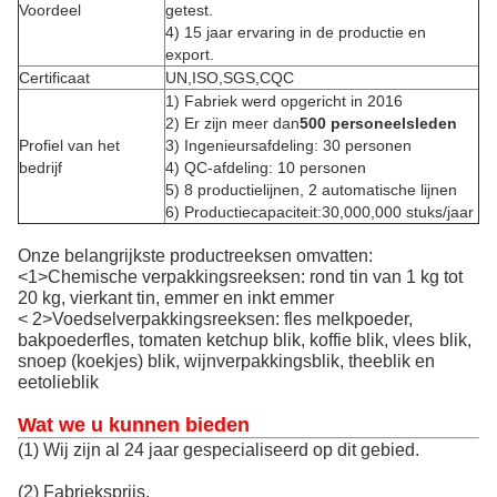
Voordeel
getest.
4) 15 jaar ervaring in de productie en
export.
Certificaat
UN,ISO,SGS,CQC
1) Fabriek werd opgericht in 2016
2) Er zijn meer dan
5
00 personeelsleden
Profiel van het
3) Ingenieursafdeling: 30 personen
bedrijf
4) QC-afdeling: 10 personen
5) 8 productielijnen, 2 automatische lijnen
6) Productiecapaciteit:30,000,000 stuks/jaar
Onze belangrijkste productreeksen omvatten:
<1>Chemische verpakkingsreeksen: rond tin van 1 kg tot
20 kg, vierkant tin, emmer en inkt emmer
< 2>Voedselverpakkingsreeksen: fles melkpoeder,
bakpoederfles, tomaten ketchup blik, koffie blik, vlees blik,
snoep (koekjes) blik, wijnverpakkingsblik, theeblik en
eetolieblik
Wat we u kunnen bieden
(1) Wij zijn al 24 jaar gespecialiseerd op dit gebied.
(2) Fabrieksprijs.