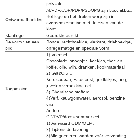
polyzak
AI/PDF/CDR/PDF/PSD/JPG zijn beschikbaar
Het logo en het drukontwerp zijn in
Ontwerp/afbeelding
overeenstemming met de eisen van de
klant.
Klantlogo
Gedrukt/gedrukt
De vorm van een
Ronde, rechthoekige, vierkant, driehoekige,
blik
onregelmatige en speciale vorm
1) Voedsel:
Chocolade, snoepjes, koekjes, thee en
koffie, olie, wijn, dranken, kookmateriaal
2) Gift&Craft:
Kerstcadeau, Paasfeest, geldblikjes, ring,
juwelen verpakking ect.
Toepassing
3) Chemische stoffen:
4)Verf, kauwgomwater, aerosol, benzine
enz.
Andere:
CD/DVD/doosje/emmer ect
1) Aanvaard ODM/OEM.
2) Tijdens de levering.
3)Alle goederen worden vóór verzending